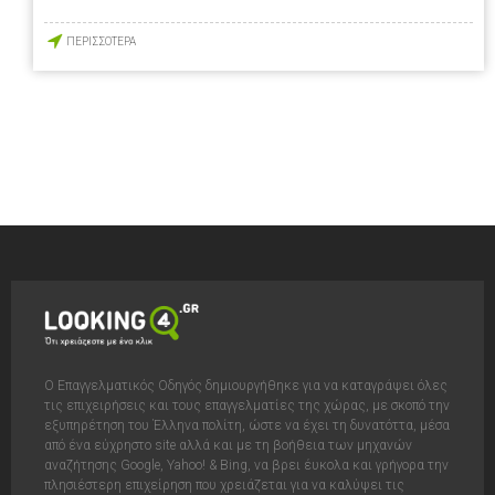
ΠΕΡΙΣΣΟΤΕΡΑ
Ο Επαγγελματικός Οδηγός δημιουργήθηκε για να καταγράψει όλες
τις επιχειρήσεις και τους επαγγελματίες της χώρας, με σκοπό την
εξυπηρέτηση του Έλληνα πολίτη, ώστε να έχει τη δυνατόττα, μέσα
από ένα εύχρηστο site αλλά και με τη βοήθεια των μηχανών
αναζήτησης Google, Yahoo! & Bing, να βρει έυκολα και γρήγορα την
πλησιέστερη επιχείρηση που χρειάζεται για να καλύψει τις