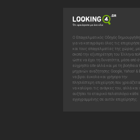
Ο Επαγγελματικός Οδηγός δημιουργήθ
για να καταγράψει όλες τις επιχειρήσε
και τους επαγγελματίες της χώρας, με
σκοπό την εξυπηρέτηση του Έλληνα πολ
ώστε να έχει τη δυνατόττα, μέσα από έ
εύχρηστο site αλλά και με τη βοήθεια
μηχανών αναζήτησης Google, Yahoo! & 
να βρει έυκολα και γρήγορα την
πλησιέστερη επιχείρηση που χρειάζεται
να καλύψει τις ανάγκες του, αλλά και 
αυξήσει το εταιρικό πελατολόγιο κάθε
εγγεγραμμένης σε αυτόν επιχείρησης.