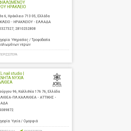
ΦΙΑΛΩΜΕΝΟΥ
ΡΟΥ ΗΡΑΚΛΕΙΟ
βα 6, Ηράκλειο 713 05, Ελλάδα
ΚΛΕΙΟ - ΗΡΑΚΛΕΙΟΥ - ΕΛΛΑΔΑ
0327327
,
2810252808
ηγορία:
Υπηρεσίες / Τροφοδοσία
ιαλωμένων νερών
ΠΕΡΙΣΣΟΤΕΡΑ
 nail studio |
ΧΝΗΤΑ ΝΥΧΙΑ
ΛΛΙΘΕΑ
ούργου 96, Καλλιθέα 176 76, Ελλάδα
ΛΙΘΕΑ-ΠΛ.ΚΑΛΛΙΘΕΑ - ΑΤΤΙΚΗΣ -
ΛΑΔΑ
4089872
ηγορία:
Υγεία / Ομορφιά