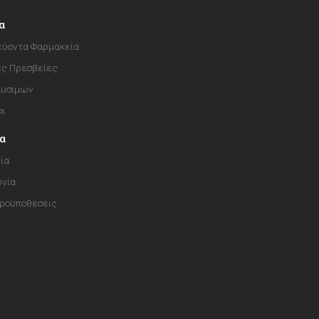
α
ύοντα Φαρμακεία
ές Πρεσβείες
αυσίμων
οι
ία
ία
ωνία
Προϋποθέσεις