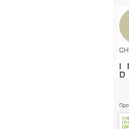
Προ
Ο 
ΓΕΙ
ΕΜ