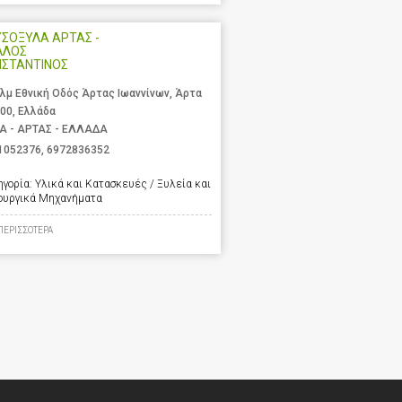
ΣΟΞΥΛΑ ΑΡΤΑΣ -
ΛΛΟΣ
ΝΣΤΑΝΤΙΝΟΣ
χλμ Εθνική Οδός Άρτας Ιωαννίνων, Άρτα
 00, Ελλάδα
Α - ΑΡΤΑΣ - ΕΛΛΑΔΑ
1052376
,
6972836352
ηγορία:
Υλικά και Κατασκευές / Ξυλεία και
ουργικά Μηχανήματα
ΠΕΡΙΣΣΟΤΕΡΑ