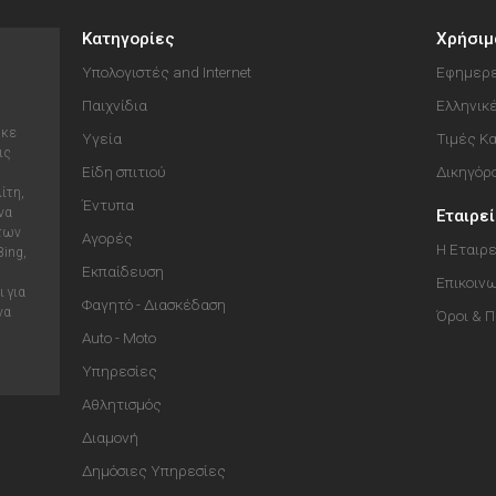
Κατηγορίες
Χρήσιμ
Υπολογιστές and Internet
Εφημερε
Παιχνίδια
Ελληνικ
ηκε
Υγεία
Τιμές Κ
ις
Είδη σπιτιού
Δικηγόρ
ίτη,
Έντυπα
να
Εταιρε
 των
Αγορές
Η Εταιρε
Bing,
Εκπαίδευση
Επικοιν
 για
Φαγητό - Διασκέδαση
να
Όροι & 
Auto - Moto
Υπηρεσίες
Αθλητισμός
Διαμονή
Δημόσιες Υπηρεσίες