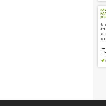
ΚΑΥ
ΚΑ
ΚΩ
5ο 
471
ΑΡΤ
268
Κατ
Ξυλ