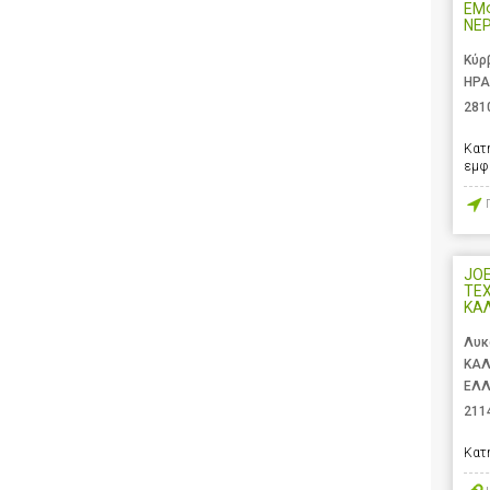
ΕΜ
ΝΕ
Κύρ
ΗΡΑ
281
Κατ
εμφ
JOEL
ΤΕ
ΚΑ
Λυκ
ΚΑΛ
ΕΛ
211
Κατ