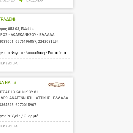
ΙΣΤΟΣΕΛΙΔΑ
ΠΕΡΙΣΣΟΤΕΡΑ
ΤΡΑΔΕΝΗ
υρος 853 03, Ελλάδα
ΥΡΟΣ - ΔΩΔΕΚΑΝΗΣΟΥ - ΕΛΛΑΔΑ
2031601
,
6976196857
,
2242031294
ηγορία:
Φαγητό - Διασκέδαση / Εστιατόρια
ΠΕΡΙΣΣΟΤΕΡΑ
A NAILS
ΙΤΣΑΣ 13 ΚΑΙ ΝΙΚΙΟΥ 81
ΑΛΕΩ-ΑΝΑΓΕΝΝΗΣΗ - ΑΤΤΙΚΗΣ - ΕΛΛΑΔΑ
0364548
,
6970015907
ηγορία:
Υγεία / Ομορφιά
ΠΕΡΙΣΣΟΤΕΡΑ