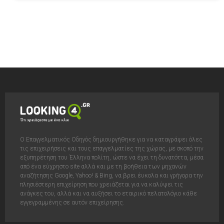
Ο Επαγγελματικός Οδηγός δημιουργήθηκε για να καταγράψει όλες
τις επιχειρήσεις και τους επαγγελματίες της χώρας, με σκοπό την
εξυπηρέτηση του Έλληνα πολίτη, ώστε να έχει τη δυνατόττα, μέσα
από ένα εύχρηστο site αλλά και με τη βοήθεια των μηχανών
αναζήτησης Google, Yahoo! & Bing, να βρει έυκολα και γρήγορα την
πλησιέστερη επιχείρηση που χρειάζεται για να καλύψει τις
ανάγκες του, αλλά και να αυξήσει το εταιρικό πελατολόγιο κάθε
εγγεγραμμένης σε αυτόν επιχείρησης.