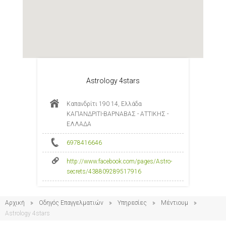
Astrology 4stars
Καπανδρίτι 190 14, Ελλάδα
ΚΑΠΑΝΔΡΙΤΙ-ΒΑΡΝΑΒΑΣ - ΑΤΤΙΚΗΣ -
ΕΛΛΑΔΑ
6978416646
http://www.facebook.com/pages/Astro-
secrets/438809289517916
Αρχική
Οδηγός Επαγγελματιών
Υπηρεσίες
Μέντιουμ
Astrology 4stars