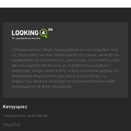
Ο Επαγγελματικός Οδηγός δημιουργήθηκε για να καταγράψει όλες
τις επιχειρήσεις και τους επαγγελματίες της χώρας, με σκοπό την
εξυπηρέτηση του Έλληνα πολίτη, ώστε να έχει τη δυνατόττα, μέσα
από ένα εύχρηστο site αλλά και με τη βοήθεια των μηχανών
αναζήτησης Google, Yahoo! & Bing, να βρει έυκολα και γρήγορα την
πλησιέστερη επιχείρηση που χρειάζεται για να καλύψει τις
ανάγκες του, αλλά και να αυξήσει το εταιρικό πελατολόγιο κάθε
εγγεγραμμένης σε αυτόν επιχείρησης.
Κατηγορίες
Υπολογιστές and Internet
Παιχνίδια