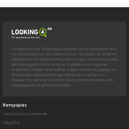
Ο Επαγγελματικός Οδηγός δημιουργήθηκε για να καταγράψει όλες
τις επιχειρήσεις και τους επαγγελματίες της χώρας, με σκοπό την
εξυπηρέτηση του Έλληνα πολίτη, ώστε να έχει τη δυνατόττα, μέσα
από ένα εύχρηστο site αλλά και με τη βοήθεια των μηχανών
αναζήτησης Google, Yahoo! & Bing, να βρει έυκολα και γρήγορα την
πλησιέστερη επιχείρηση που χρειάζεται για να καλύψει τις
ανάγκες του, αλλά και να αυξήσει το εταιρικό πελατολόγιο κάθε
εγγεγραμμένης σε αυτόν επιχείρησης.
Κατηγορίες
Υπολογιστές and Internet
Παιχνίδια