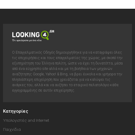
Ο Επαγγελματικός Οδηγός δημιουργήθηκε για να καταγράψει όλες
τις επιχειρήσεις και τους επαγγελματίες της χώρας, με σκοπό την
εξυπηρέτηση του Έλληνα πολίτη, ώστε να έχει τη δυνατόττα, μέσα
από ένα εύχρηστο site αλλά και με τη βοήθεια των μηχανών
αναζήτησης Google, Yahoo! & Bing, να βρει έυκολα και γρήγορα την
πλησιέστερη επιχείρηση που χρειάζεται για να καλύψει τις
ανάγκες του, αλλά και να αυξήσει το εταιρικό πελατολόγιο κάθε
εγγεγραμμένης σε αυτόν επιχείρησης.
Κατηγορίες
Υπολογιστές and Internet
Παιχνίδια