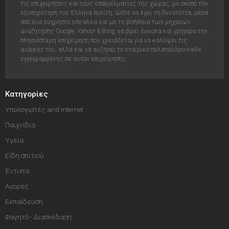
τις επιχειρήσεις και τους επαγγελματίες της χώρας, με σκοπό την
εξυπηρέτηση του Έλληνα πολίτη, ώστε να έχει τη δυνατόττα, μέσα
από ένα εύχρηστο site αλλά και με τη βοήθεια των μηχανών
αναζήτησης Google, Yahoo! & Bing, να βρει έυκολα και γρήγορα την
πλησιέστερη επιχείρηση που χρειάζεται για να καλύψει τις
ανάγκες του, αλλά και να αυξήσει το εταιρικό πελατολόγιο κάθε
εγγεγραμμένης σε αυτόν επιχείρησης.
Κατηγορίες
Υπολογιστές and Internet
Παιχνίδια
Υγεία
Είδη σπιτιού
Έντυπα
Αγορές
Εκπαίδευση
Φαγητό - Διασκέδαση