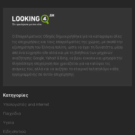
Ο Επαγγελματικός Οδηγός δημιουργήθηκε για να καταγράψει όλες
τις επιχειρήσεις και τους επαγγελματίες της χώρας, με σκοπό την
εξυπηρέτηση του Έλληνα πολίτη, ώστε να έχει τη δυνατόττα, μέσα
από ένα εύχρηστο site αλλά και με τη βοήθεια των μηχανών
αναζήτησης Google, Yahoo! & Bing, να βρει έυκολα και γρήγορα την
πλησιέστερη επιχείρηση που χρειάζεται για να καλύψει τις
ανάγκες του, αλλά και να αυξήσει το εταιρικό πελατολόγιο κάθε
εγγεγραμμένης σε αυτόν επιχείρησης.
Κατηγορίες
Υπολογιστές and Internet
Παιχνίδια
Υγεία
Είδη σπιτιού