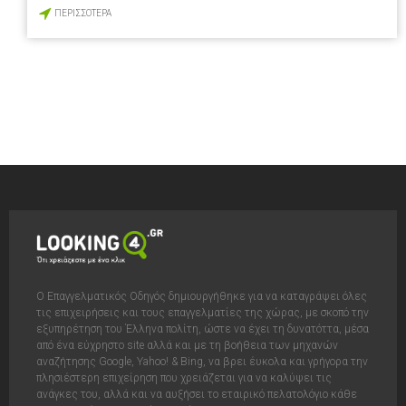
ΠΕΡΙΣΣΟΤΕΡΑ
Ο Επαγγελματικός Οδηγός δημιουργήθηκε για να καταγράψει όλες
τις επιχειρήσεις και τους επαγγελματίες της χώρας, με σκοπό την
εξυπηρέτηση του Έλληνα πολίτη, ώστε να έχει τη δυνατόττα, μέσα
από ένα εύχρηστο site αλλά και με τη βοήθεια των μηχανών
αναζήτησης Google, Yahoo! & Bing, να βρει έυκολα και γρήγορα την
πλησιέστερη επιχείρηση που χρειάζεται για να καλύψει τις
ανάγκες του, αλλά και να αυξήσει το εταιρικό πελατολόγιο κάθε