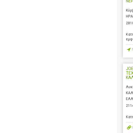
ΝΕ
Κύρ
ΗΡΑ
281
Κατ
εμφ
JOEL
ΤΕ
ΚΑ
Λυκ
ΚΑΛ
ΕΛ
211
Κατ