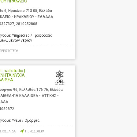
ΡΟΥ ΗΡΑΚΛΕΙΟ
βα 6, Ηράκλειο 713 05, Ελλάδα
ΚΛΕΙΟ - ΗΡΑΚΛΕΙΟΥ - ΕΛΛΑΔΑ
0327327
,
2810252808
ηγορία:
Υπηρεσίες / Τροφοδοσία
ιαλωμένων νερών
ΠΕΡΙΣΣΟΤΕΡΑ
 nail studio |
ΧΝΗΤΑ ΝΥΧΙΑ
ΛΛΙΘΕΑ
ούργου 96, Καλλιθέα 176 76, Ελλάδα
ΛΙΘΕΑ-ΠΛ.ΚΑΛΛΙΘΕΑ - ΑΤΤΙΚΗΣ -
ΛΑΔΑ
4089872
ηγορία:
Υγεία / Ομορφιά
ΙΣΤΟΣΕΛΙΔΑ
ΠΕΡΙΣΣΟΤΕΡΑ