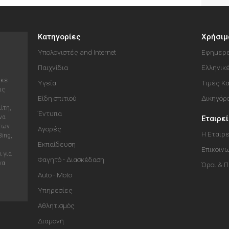
Κατηγορίες
Χρήσιμ
Υπολογιστές and Internet
Εφημερε
Παιχνίδια
Ελληνικ
ηκε
Υγεία
Τιμές Κ
ις
Είδη σπιτιού
Δικηγόρ
ίτη,
Έντυπα
να
Εταιρε
 των
Αγορές
Η Εταιρε
Bing,
Εκπαίδευση
Επικοιν
 για
Φαγητό - Διασκέδαση
να
Όροι & 
Auto - Moto
Υπηρεσίες
Αθλητισμός
Διαμονή