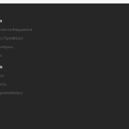
α
ύοντα Φαρμακεία
ές Πρεσβείες
αυσίμων
οι
ία
ία
ωνία
Προϋποθέσεις