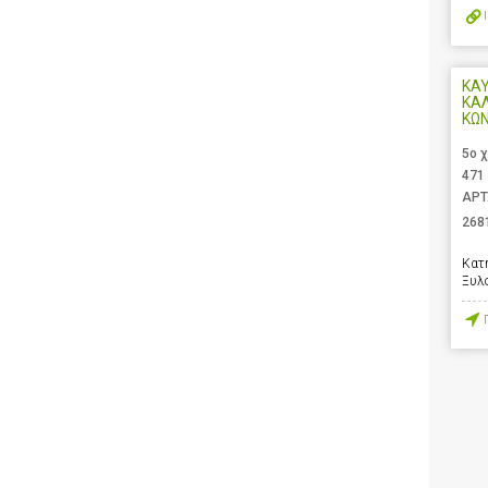
ΚΑΥ
ΚΑ
ΚΩ
5ο 
471
ΑΡΤ
268
Κατ
Ξυλ