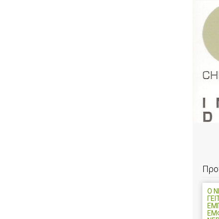
Προ
Ο 
ΓΕΙ
ΕΜ
ΕΜ