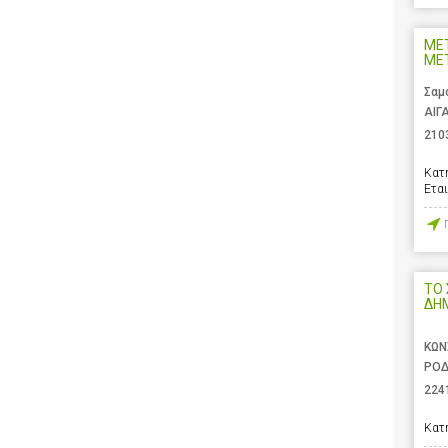
ΜΕ
ΜΕΤ
Σαμ
ΑΙΓ
210
Κατ
Ετα
ΤΟ 
ΔΗ
ΚΩΝ
ΡΟΔ
224
Κατ