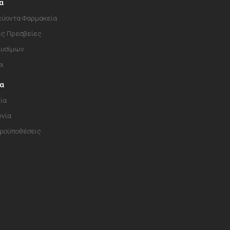
α
ύοντα Φαρμακεία
ές Πρεσβείες
αυσίμων
οι
ία
ία
ωνία
Προϋποθέσεις