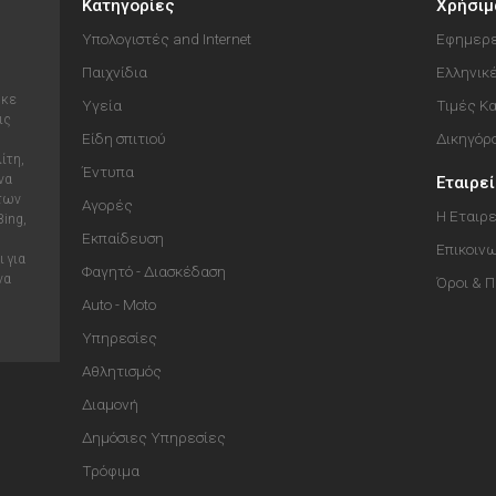
Κατηγορίες
Χρήσιμ
Υπολογιστές and Internet
Εφημερε
Παιχνίδια
Ελληνικ
ηκε
Υγεία
Τιμές Κ
ις
Είδη σπιτιού
Δικηγόρ
ίτη,
Έντυπα
να
Εταιρε
 των
Αγορές
Η Εταιρε
Bing,
Εκπαίδευση
Επικοιν
 για
Φαγητό - Διασκέδαση
να
Όροι & 
Auto - Moto
Υπηρεσίες
Αθλητισμός
Διαμονή
Δημόσιες Υπηρεσίες
Τρόφιμα