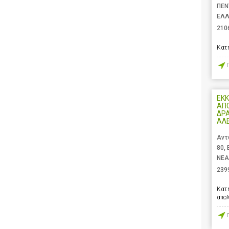
ΠΕΝ
ΕΛ
210
Κατ
ΕΚΚ
ΑΠ
ΔΡ
ΑΛ
Αντ
80,
ΝΕΑ
239
Κατ
απο