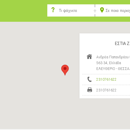
ΕΣΤΙΑ Ζ
Ανδρέα Παπανδρέου 
563 34, Ελλάδα
ΕΛΕΥΘΕΡΙΟ - ΘΕΣΣ
2310761622
2310761622