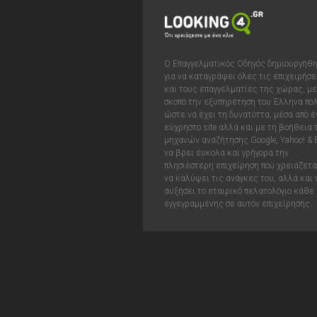
Ο Επαγγελματικός Οδηγός δημιουργήθ
για να καταγράψει όλες τις επιχειρήσε
και τους επαγγελματίες της χώρας, με
σκοπό την εξυπηρέτηση του Έλληνα πολ
ώστε να έχει τη δυνατόττα, μέσα από έ
εύχρηστο site αλλά και με τη βοήθεια
μηχανών αναζήτησης Google, Yahoo! & 
να βρει έυκολα και γρήγορα την
πλησιέστερη επιχείρηση που χρειάζεται
να καλύψει τις ανάγκες του, αλλά και 
αυξήσει το εταιρικό πελατολόγιο κάθε
εγγεγραμμένης σε αυτόν επιχείρησης.