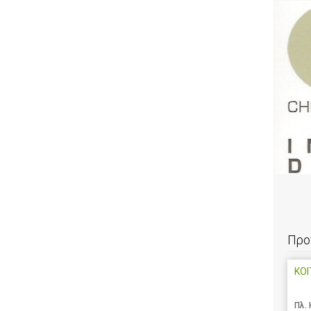
Προ
ΚΟΙ
Πλ.