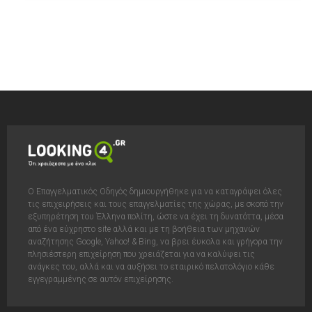
Ο Επαγγελματικός Οδηγός δημιουργήθηκε για να καταγράψει όλες
τις επιχειρήσεις και τους επαγγελματίες της χώρας, με σκοπό την
εξυπηρέτηση του Έλληνα πολίτη, ώστε να έχει τη δυνατόττα, μέσα
από ένα εύχρηστο site αλλά και με τη βοήθεια των μηχανών
αναζήτησης Google, Yahoo! & Bing, να βρει έυκολα και γρήγορα την
πλησιέστερη επιχείρηση που χρειάζεται για να καλύψει τις
ανάγκες του, αλλά και να αυξήσει το εταιρικό πελατολόγιο κάθε
εγγεγραμμένης σε αυτόν επιχείρησης.