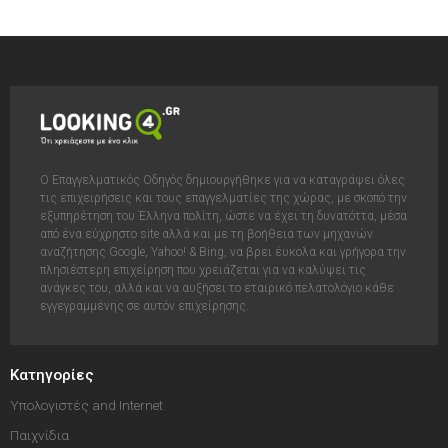
Ο Επαγγελματικός Οδηγός δημιουργήθηκε για να καταγράψει όλες
τις επιχειρήσεις και τους επαγγελματίες της χώρας, με σκοπό την
εξυπηρέτηση του Έλληνα πολίτη, ώστε να έχει τη δυνατόττα, μέσα
από ένα εύχρηστο site αλλά και με τη βοήθεια των μηχανών
αναζήτησης Google, Yahoo! & Bing, να βρει έυκολα και γρήγορα την
πλησιέστερη επιχείρηση που χρειάζεται για να καλύψει τις
ανάγκες του, αλλά και να αυξήσει το εταιρικό πελατολόγιο κάθε
εγγεγραμμένης σε αυτόν επιχείρησης.
Κατηγορίες
Υπολογιστές and Internet
Παιχνίδια