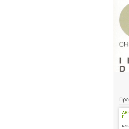
Προ
ΑΒ
Γ
Ναυ