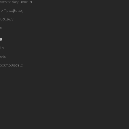
ύοντα Φαρμακεία
ές Πρεσβείες
αυσίμων
οι
ία
ία
ωνία
Προϋποθέσεις