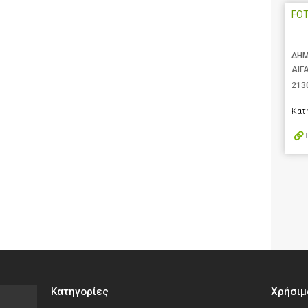
FO
ΔΗΜ
ΑΙΓ
213
Κατ
Κατηγορίες
Χρήσιμ