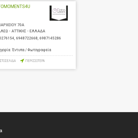
TOMOMENTS4U
ΑΡΧΕΙΟΥ 70Α
ΑΛΕΩ - ΑΤΤΙΚΗΣ - ΕΛΛΑΔΑ
0276154
,
6948722668
,
6987145286
ηγορία:
Έντυπα / Φωτογραφεία
ΙΣΤΟΣΕΛΙΔΑ
ΠΕΡΙΣΣΟΤΕΡΑ
α