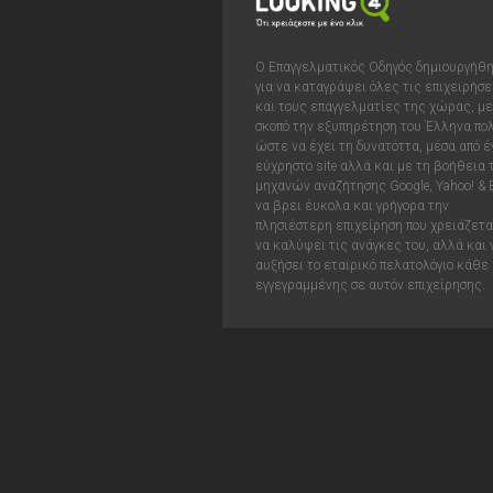
Ο Επαγγελματικός Οδηγός δημιουργήθ
για να καταγράψει όλες τις επιχειρήσε
και τους επαγγελματίες της χώρας, με
σκοπό την εξυπηρέτηση του Έλληνα πολ
ώστε να έχει τη δυνατόττα, μέσα από έ
εύχρηστο site αλλά και με τη βοήθεια
μηχανών αναζήτησης Google, Yahoo! & 
να βρει έυκολα και γρήγορα την
πλησιέστερη επιχείρηση που χρειάζεται
να καλύψει τις ανάγκες του, αλλά και 
αυξήσει το εταιρικό πελατολόγιο κάθε
εγγεγραμμένης σε αυτόν επιχείρησης.