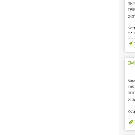
ΠΗΓ
ΤΡΙ
243
Κατ
Ηλε
EMI
Μπο
185
ΠΕΙ
213
Κατ