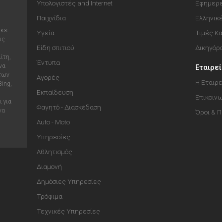
Υπολογιστές and Internet
Εφημερε
Παιχνίδια
Ελληνικ
ηκε
Υγεία
Τιμές Κ
ις
Είδη σπιτιού
Δικηγόρ
ίτη,
Έντυπα
να
Εταιρε
 των
Αγορές
Η Εταιρε
Bing,
Εκπαίδευση
Επικοιν
 για
Φαγητό - Διασκέδαση
να
Όροι & 
Auto - Moto
Υπηρεσίες
Αθλητισμός
Διαμονή
Δημόσιες Υπηρεσίες
Τρόφιμα
Τεχνικές Υπηρεσίες