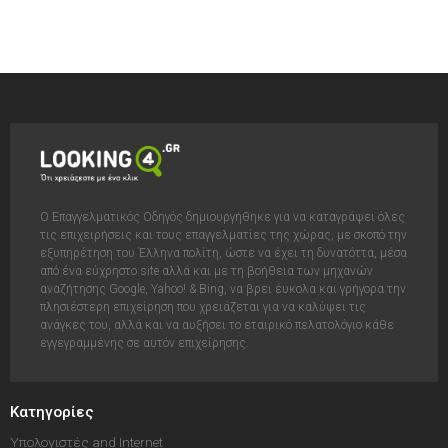
Ο Επαγγελματικός Οδηγός δημιουργήθηκε για να καταγράψει όλες
τις επιχειρήσεις και τους επαγγελματίες της χώρας, με σκοπό την
εξυπηρέτηση του Έλληνα πολίτη, ώστε να έχει τη δυνατόττα, μέσα
από ένα εύχρηστο site αλλά και με τη βοήθεια των μηχανών
αναζήτησης Google, Yahoo! & Bing, να βρει έυκολα και γρήγορα την
πλησιέστερη επιχείρηση που χρειάζεται για να καλύψει τις
ανάγκες του, αλλά και να αυξήσει το εταιρικό πελατολόγιο κάθε
εγγεγραμμένης σε αυτόν επιχείρησης.
Κατηγορίες
Υπολογιστές and Internet