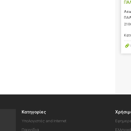
ΠΑ
Λεω
ΠΑΛ
210
Κατ
Κατηγορίες
Χρήσιμ
Υπολογιστές and Internet
Εφημερε
Παιχνίδια
Ελληνικ