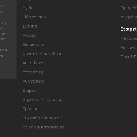
ηκε
Υγεία
Τιμές Κ
ις
Είδη σπιτιού
Δικηγόρ
ίτη,
Έντυπα
να
Εταιρε
 των
Αγορές
Η Εταιρε
Bing,
Εκπαίδευση
Επικοιν
 για
Φαγητό - Διασκέδαση
να
Όροι & 
Auto - Moto
Υπηρεσίες
Αθλητισμός
Διαμονή
Δημόσιες Υπηρεσίες
Τρόφιμα
Τεχνικές Υπηρεσίες
Υλικά και Κατασκευές