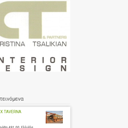
τεινόμενα
EX TAVERNA
ράβη 491 00, Ελλάδα