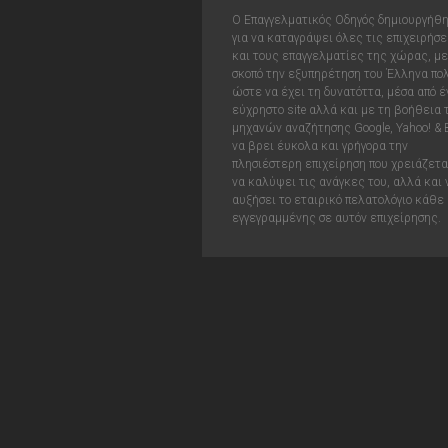
Ο Επαγγελματικός Οδηγός δημιουργήθ
για να καταγράψει όλες τις επιχειρήσε
και τους επαγγελματίες της χώρας, με
σκοπό την εξυπηρέτηση του Έλληνα πολ
ώστε να έχει τη δυνατόττα, μέσα από έ
εύχρηστο site αλλά και με τη βοήθεια
μηχανών αναζήτησης Google, Yahoo! & 
να βρει έυκολα και γρήγορα την
πλησιέστερη επιχείρηση που χρειάζεται
να καλύψει τις ανάγκες του, αλλά και 
αυξήσει το εταιρικό πελατολόγιο κάθε
εγγεγραμμένης σε αυτόν επιχείρησης.