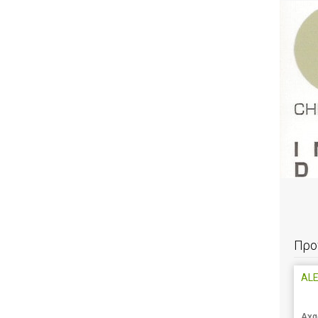
Προ
AL
Αχα