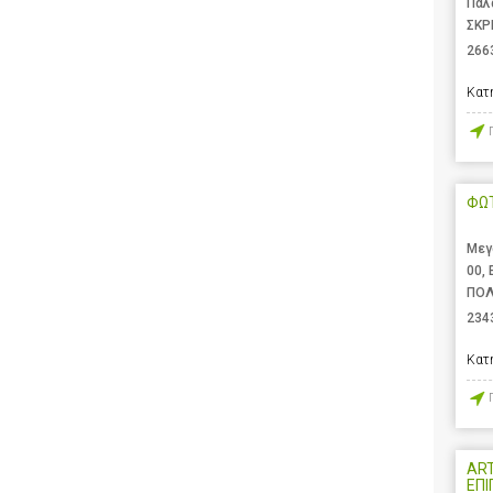
Παλ
ΣΚΡ
266
Κατ
ΦΩ
Μεγ
00,
ΠΟΛ
234
Κατ
ART
ΕΠΙ