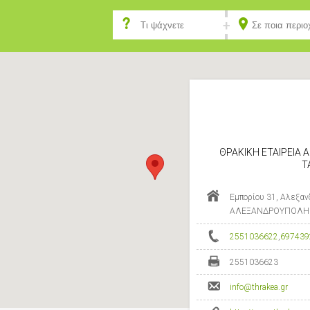
ΘΡΑΚΙΚΗ ΕΤΑΙΡΕΙΑ Α
Τ
Εμπορίου 31, Αλεξαν
ΑΛΕΞΑΝΔΡΟΥΠΟΛΗ -
2551036622
,
697439
2551036623
info@thrakea.gr