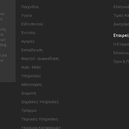
Παιχνίδια
Ελληνικ
ηκε
Υγεία
Τιμές Κ
ις
Είδη σπιτιού
Δικηγόρ
ίτη,
Έντυπα
να
Εταιρε
 των
Αγορές
Η Εταιρε
Bing,
Εκπαίδευση
Επικοιν
 για
Φαγητό - Διασκέδαση
να
Όροι & 
Auto - Moto
Υπηρεσίες
Αθλητισμός
Διαμονή
Δημόσιες Υπηρεσίες
Τρόφιμα
Τεχνικές Υπηρεσίες
Υλικά και Κατασκευές