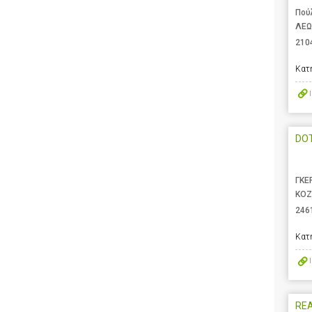
Πού
ΛΕΩ
210
Κατ
DOT
ΓΚΕ
ΚΟΖ
246
Κατ
REA