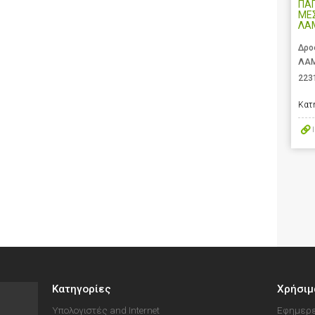
ΠΑ
ΜΕΣ
ΛΑ
Δρο
ΛΑΜ
223
Κατ
Κατηγορίες
Χρήσιμ
Υπολογιστές and Internet
Εφημερε