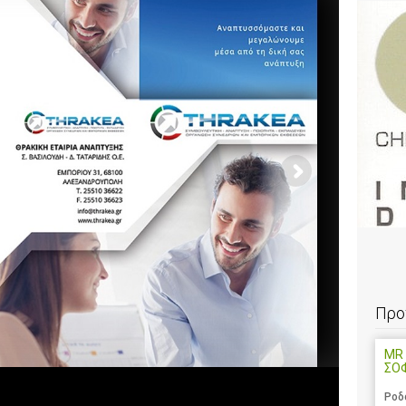
Προ
MR 
ΣΟ
Ροδ