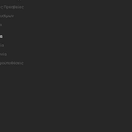
ές Πρεσβείες
αυσίμων
οι
ία
ία
ωνία
Προϋποθέσεις