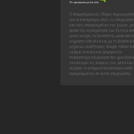
Ο Επαγγελματικός Οδηγός δημιουργήθ
για να καταγράψει όλες τις επιχειρήσε
και τους επαγγελματίες της χώρας, με
σκοπό την εξυπηρέτηση του Έλληνα πολ
ώστε να έχει τη δυνατόττα, μέσα από έ
εύχρηστο site αλλά και με τη βοήθεια
μηχανών αναζήτησης Google, Yahoo! & 
να βρει έυκολα και γρήγορα την
πλησιέστερη επιχείρηση που χρειάζεται
να καλύψει τις ανάγκες του, αλλά και 
αυξήσει το εταιρικό πελατολόγιο κάθε
εγγεγραμμένης σε αυτόν επιχείρησης.