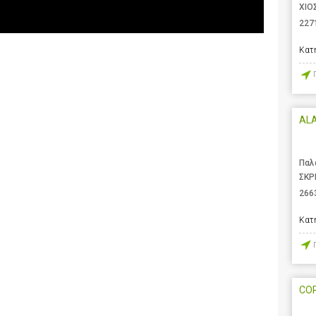
ΧΙΟ
227
Κατ
AL
Παλ
ΣΚΡ
266
Κατ
CO