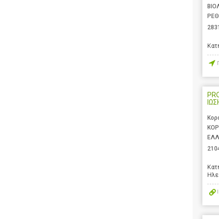
ΒΙΟ
ΡΕΘ
283
Κατ
PR
ΙΩΣ
Κορ
ΚΟΡ
ΕΛ
210
Κατ
Ηλε