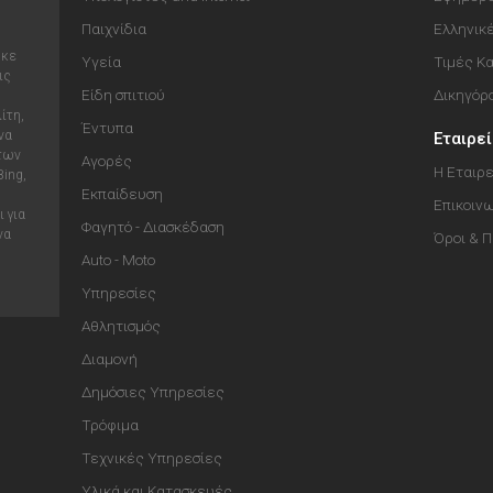
Παιχνίδια
Ελληνικ
ηκε
Υγεία
Τιμές Κ
ις
Είδη σπιτιού
Δικηγόρ
ίτη,
Έντυπα
να
Εταιρε
 των
Αγορές
Η Εταιρε
Bing,
Εκπαίδευση
Επικοιν
 για
Φαγητό - Διασκέδαση
να
Όροι & 
Auto - Moto
Υπηρεσίες
Αθλητισμός
Διαμονή
Δημόσιες Υπηρεσίες
Τρόφιμα
Τεχνικές Υπηρεσίες
Υλικά και Κατασκευές