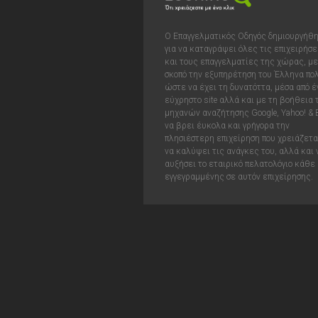
Ο Επαγγελματικός Οδηγός δημιουργήθ
για να καταγράψει όλες τις επιχειρήσε
και τους επαγγελματίες της χώρας, με
σκοπό την εξυπηρέτηση του Έλληνα πολ
ώστε να έχει τη δυνατόττα, μέσα από έ
εύχρηστο site αλλά και με τη βοήθεια
μηχανών αναζήτησης Google, Yahoo! & 
να βρει έυκολα και γρήγορα την
πλησιέστερη επιχείρηση που χρειάζεται
να καλύψει τις ανάγκες του, αλλά και 
αυξήσει το εταιρικό πελατολόγιο κάθε
εγγεγραμμένης σε αυτόν επιχείρησης.