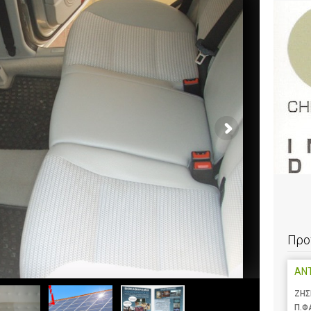
Προ
AN
ΖΗΣ
Π.Φ