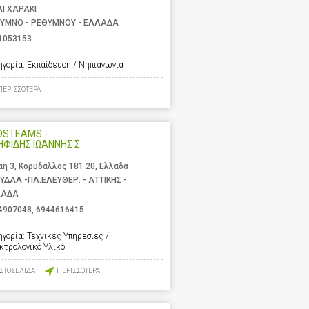
ΛΙ ΧΑΡΑΚΙ
ΥΜΝΟ - ΡΕΘΥΜΝΟΥ - ΕΛΛΑΔΑ
1053153
ηγορία:
Εκπαίδευση / Νηπιαγωγία
ΠΕΡΙΣΣΟΤΕΡΑ
OSTEAMS -
ΗΦΙΔΗΣ ΙΩΑΝΝΗΣ Σ
αη 3, Κορυδαλλος 181 20, Ελλαδα
ΥΔΑΛ.-ΠΛ.ΕΛΕΥΘΕΡ. - ΑΤΤΙΚΗΣ -
ΛΑΔΑ
4907048
,
6944616415
ηγορία:
Τεχνικές Υπηρεσίες /
κτρολογικό Υλικό
ΙΣΤΟΣΕΛΙΔΑ
ΠΕΡΙΣΣΟΤΕΡΑ