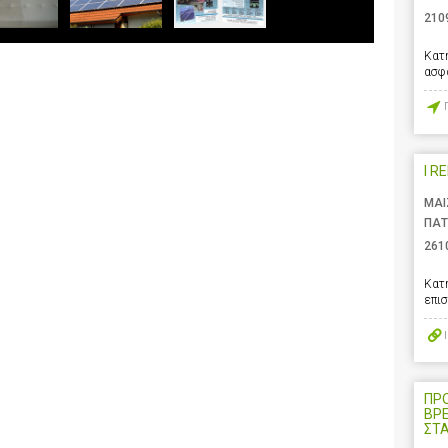
210
Κατ
ασφ
I R
ΜΑΙ
ΠΑΤ
261
Κατ
επι
ΠΡ
ΒΡ
ΣΤ