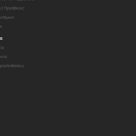
ές Πρεσβείες
αυσίμων
οι
ία
ία
ωνία
Προϋποθέσεις