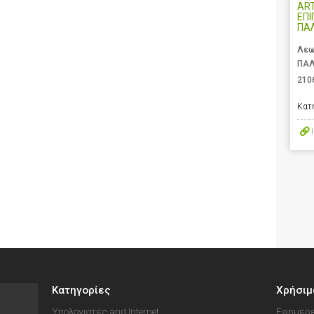
ART
ΕΠΙ
ΠΑ
Λεω
ΠΑΛ
210
Κατ
Κατηγορίες
Χρήσιμ
Υπολογιστές and Internet
Εφημερε