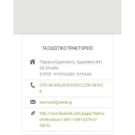
ΤΑΞΙΔΙΩΤΙΚΟ ΠΡΑΚΤΟΡΕΙΟ
Παραλια Ερμουπολης, Ερμούπολη 841
00, Ελλάδα
ΣΥΡΟΣ - ΚΥΚΛΑΔΩΝ - ΕΛΛΑΔΑ
2281083400
,
6932226312
,
228108350
8
teamwork@otenet.gr
http://www.facebook.com/pages/Teamw
ork-Boudouri/1589113691307916?
fref=ts