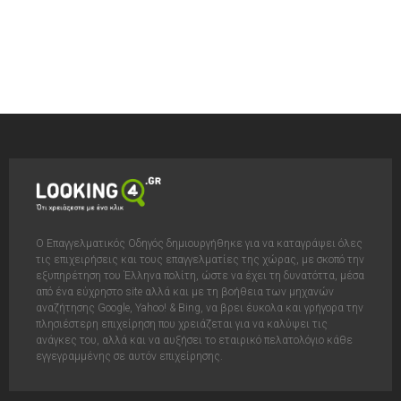
Ο Επαγγελματικός Οδηγός δημιουργήθηκε για να καταγράψει όλες
τις επιχειρήσεις και τους επαγγελματίες της χώρας, με σκοπό την
εξυπηρέτηση του Έλληνα πολίτη, ώστε να έχει τη δυνατόττα, μέσα
από ένα εύχρηστο site αλλά και με τη βοήθεια των μηχανών
αναζήτησης Google, Yahoo! & Bing, να βρει έυκολα και γρήγορα την
πλησιέστερη επιχείρηση που χρειάζεται για να καλύψει τις
ανάγκες του, αλλά και να αυξήσει το εταιρικό πελατολόγιο κάθε
εγγεγραμμένης σε αυτόν επιχείρησης.