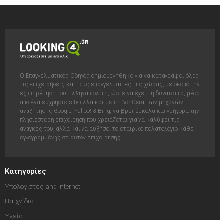
Ο Επαγγελματικός Οδηγός δημιουργήθηκε για να καταγράψει όλες
τις επιχειρήσεις και τους επαγγελματίες της χώρας, με σκοπό την
εξυπηρέτηση του Έλληνα πολίτη, ώστε να έχει τη δυνατόττα, μέσα
από ένα εύχρηστο site αλλά και με τη βοήθεια των μηχανών
αναζήτησης Google, Yahoo! & Bing, να βρει έυκολα και γρήγορα την
πλησιέστερη επιχείρηση που χρειάζεται για να καλύψει τις
ανάγκες του, αλλά και να αυξήσει το εταιρικό πελατολόγιο κάθε
εγγεγραμμένης σε αυτόν επιχείρησης.
Κατηγορίες
Υπολογιστές and Internet
Παιχνίδια
Υγεία