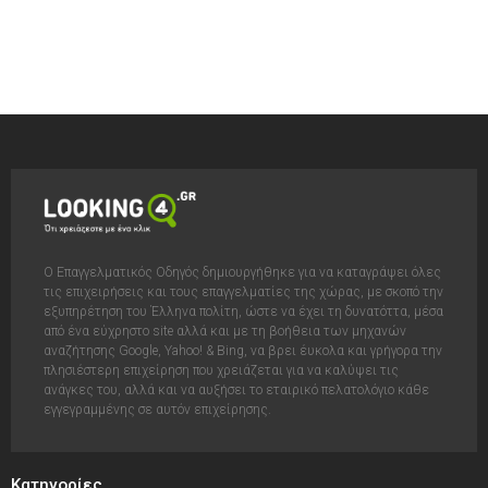
Ο Επαγγελματικός Οδηγός δημιουργήθηκε για να καταγράψει όλες
τις επιχειρήσεις και τους επαγγελματίες της χώρας, με σκοπό την
εξυπηρέτηση του Έλληνα πολίτη, ώστε να έχει τη δυνατόττα, μέσα
από ένα εύχρηστο site αλλά και με τη βοήθεια των μηχανών
αναζήτησης Google, Yahoo! & Bing, να βρει έυκολα και γρήγορα την
πλησιέστερη επιχείρηση που χρειάζεται για να καλύψει τις
ανάγκες του, αλλά και να αυξήσει το εταιρικό πελατολόγιο κάθε
εγγεγραμμένης σε αυτόν επιχείρησης.
Κατηγορίες