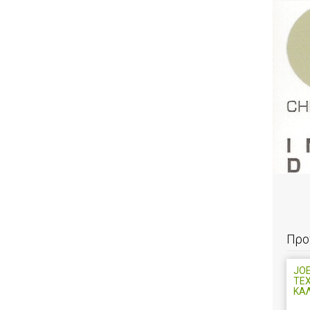
Προ
JOEL
ΤΕ
ΚΑ