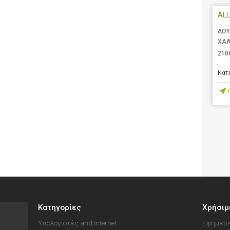
AL
ΔΟΥ
ΧΑΛ
210
Κατ
Κατηγορίες
Χρήσιμ
Υπολογιστές and Internet
Εφημερε