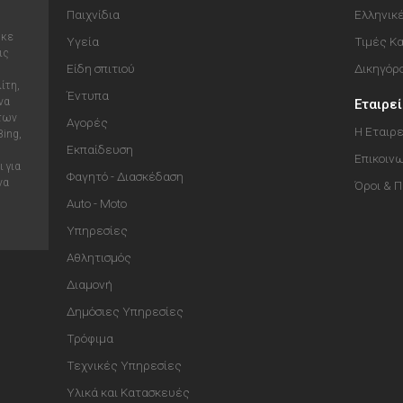
Παιχνίδια
Ελληνικ
ηκε
Υγεία
Τιμές Κ
ις
Είδη σπιτιού
Δικηγόρ
ίτη,
Έντυπα
να
Εταιρε
 των
Αγορές
Η Εταιρε
Bing,
Εκπαίδευση
Επικοιν
 για
Φαγητό - Διασκέδαση
να
Όροι & 
Auto - Moto
Υπηρεσίες
Αθλητισμός
Διαμονή
Δημόσιες Υπηρεσίες
Τρόφιμα
Τεχνικές Υπηρεσίες
Υλικά και Κατασκευές