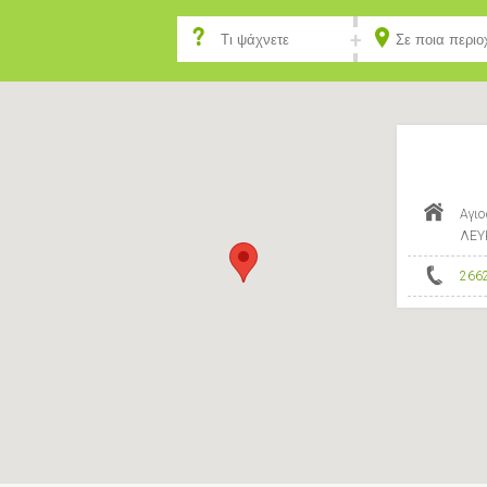
Αγιο
ΛΕΥ
266