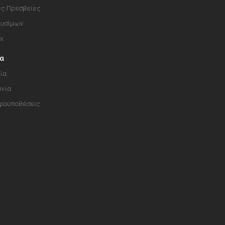
ές Πρεσβείες
αυσίμων
οι
ία
ία
ωνία
Προϋποθέσεις