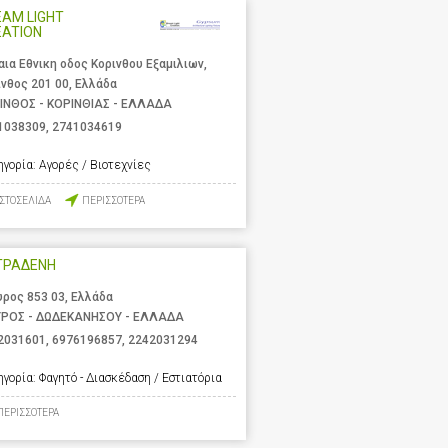
AM LIGHT
EATION
αια Εθνικη οδος Κορινθου Εξαμιλιων,
ινθος 201 00, Ελλάδα
ΙΝΘΟΣ - ΚΟΡΙΝΘΙΑΣ - ΕΛΛΑΔΑ
1038309
,
2741034619
ηγορία:
Αγορές / Βιοτεχνίες
ΙΣΤΟΣΕΛΙΔΑ
ΠΕΡΙΣΣΟΤΕΡΑ
ΤΡΑΔΕΝΗ
υρος 853 03, Ελλάδα
ΥΡΟΣ - ΔΩΔΕΚΑΝΗΣΟΥ - ΕΛΛΑΔΑ
2031601
,
6976196857
,
2242031294
ηγορία:
Φαγητό - Διασκέδαση / Εστιατόρια
ΠΕΡΙΣΣΟΤΕΡΑ