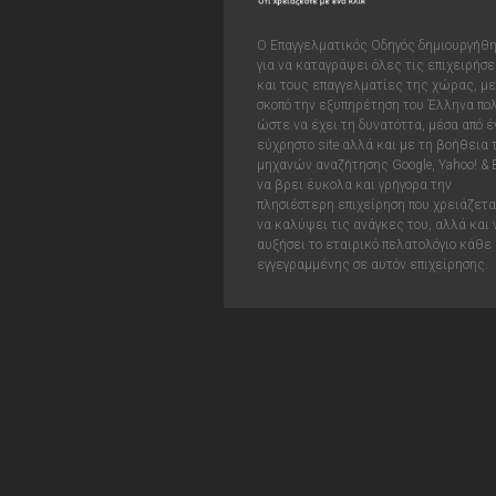
Ο Επαγγελματικός Οδηγός δημιουργήθ
για να καταγράψει όλες τις επιχειρήσε
και τους επαγγελματίες της χώρας, με
σκοπό την εξυπηρέτηση του Έλληνα πολ
ώστε να έχει τη δυνατόττα, μέσα από έ
εύχρηστο site αλλά και με τη βοήθεια
μηχανών αναζήτησης Google, Yahoo! & 
να βρει έυκολα και γρήγορα την
πλησιέστερη επιχείρηση που χρειάζεται
να καλύψει τις ανάγκες του, αλλά και 
αυξήσει το εταιρικό πελατολόγιο κάθε
εγγεγραμμένης σε αυτόν επιχείρησης.