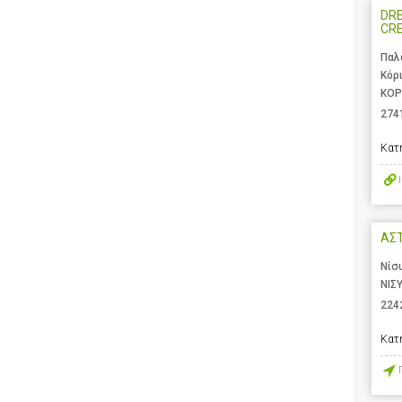
DRE
CR
Παλ
Κόρ
ΚΟΡ
274
Κατ
ΑΣ
Νίσ
ΝΙΣ
224
Κατ