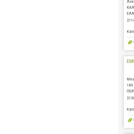
Λυκ
ΚΑΛ
ΕΛ
211
Κατ
EMI
Μπο
185
ΠΕΙ
213
Κατ