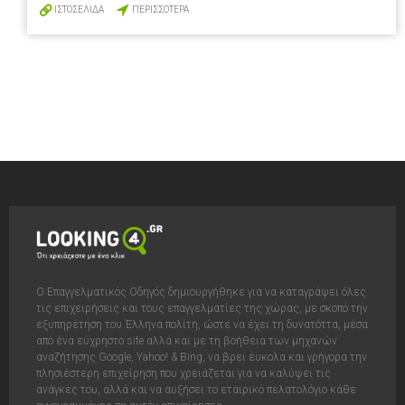
ΙΣΤΟΣΕΛΙΔΑ
ΠΕΡΙΣΣΟΤΕΡΑ
Ο Επαγγελματικός Οδηγός δημιουργήθηκε για να καταγράψει όλες
τις επιχειρήσεις και τους επαγγελματίες της χώρας, με σκοπό την
εξυπηρέτηση του Έλληνα πολίτη, ώστε να έχει τη δυνατόττα, μέσα
από ένα εύχρηστο site αλλά και με τη βοήθεια των μηχανών
αναζήτησης Google, Yahoo! & Bing, να βρει έυκολα και γρήγορα την
πλησιέστερη επιχείρηση που χρειάζεται για να καλύψει τις
ανάγκες του, αλλά και να αυξήσει το εταιρικό πελατολόγιο κάθε