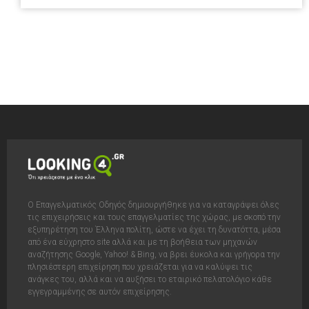
Ο Επαγγελματικός Οδηγός δημιουργήθηκε για να καταγράψει όλες
τις επιχειρήσεις και τους επαγγελματίες της χώρας, με σκοπό την
εξυπηρέτηση του Έλληνα πολίτη, ώστε να έχει τη δυνατόττα, μέσα
από ένα εύχρηστο site αλλά και με τη βοήθεια των μηχανών
αναζήτησης Google, Yahoo! & Bing, να βρει έυκολα και γρήγορα την
πλησιέστερη επιχείρηση που χρειάζεται για να καλύψει τις
ανάγκες του, αλλά και να αυξήσει το εταιρικό πελατολόγιο κάθε
εγγεγραμμένης σε αυτόν επιχείρησης.