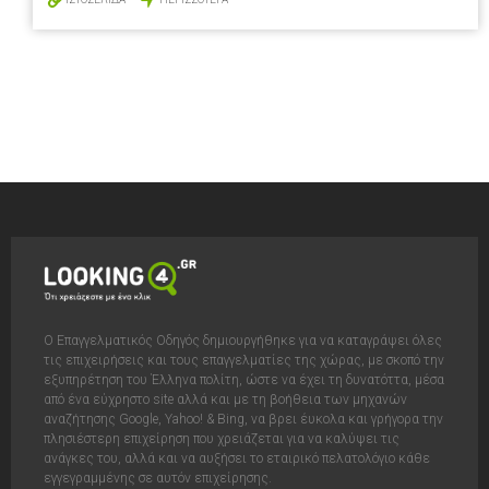
Ο Επαγγελματικός Οδηγός δημιουργήθηκε για να καταγράψει όλες
τις επιχειρήσεις και τους επαγγελματίες της χώρας, με σκοπό την
εξυπηρέτηση του Έλληνα πολίτη, ώστε να έχει τη δυνατόττα, μέσα
από ένα εύχρηστο site αλλά και με τη βοήθεια των μηχανών
αναζήτησης Google, Yahoo! & Bing, να βρει έυκολα και γρήγορα την
πλησιέστερη επιχείρηση που χρειάζεται για να καλύψει τις
ανάγκες του, αλλά και να αυξήσει το εταιρικό πελατολόγιο κάθε
εγγεγραμμένης σε αυτόν επιχείρησης.