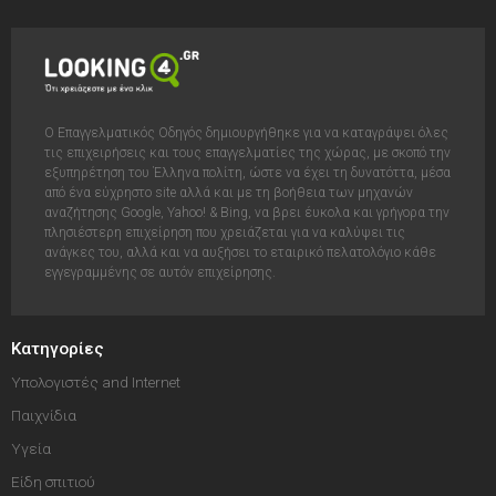
Ο Επαγγελματικός Οδηγός δημιουργήθηκε για να καταγράψει όλες
τις επιχειρήσεις και τους επαγγελματίες της χώρας, με σκοπό την
εξυπηρέτηση του Έλληνα πολίτη, ώστε να έχει τη δυνατόττα, μέσα
από ένα εύχρηστο site αλλά και με τη βοήθεια των μηχανών
αναζήτησης Google, Yahoo! & Bing, να βρει έυκολα και γρήγορα την
πλησιέστερη επιχείρηση που χρειάζεται για να καλύψει τις
ανάγκες του, αλλά και να αυξήσει το εταιρικό πελατολόγιο κάθε
εγγεγραμμένης σε αυτόν επιχείρησης.
Κατηγορίες
Υπολογιστές and Internet
Παιχνίδια
Υγεία
Είδη σπιτιού