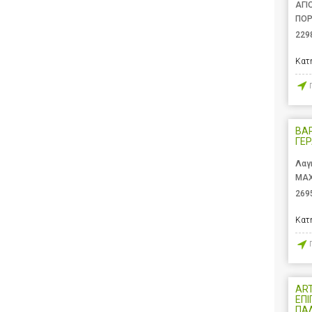
ΑΓΙ
ΠΟΡ
229
Κατ
ΒΑ
ΓΕ
Λαγ
ΜΑΧ
269
Κατ
ART
ΕΠΙ
ΠΑ