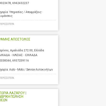
9023478
,
6942432237
ηγορία:
Υπηρεσίες / Αποφράξεις-
λυμάνσεις
ΠΕΡΙΣΣΟΤΕΡΑ
ΡΑΜΗΣ ΑΠΟΣΤΟΛΟΣ
αρίνου, Αμαλιάδα 272 00, Ελλάδα
ΛΙΑΔΑ - ΗΛΕΙΑΣ - ΕΛΛΑΔΑ
2038344
,
6937259116
ηγορία:
Auto - Moto / Service Αυτοκινήτων
ΠΕΡΙΣΣΟΤΕΡΑ
ΩΡΙΑ ΛΑΖΑΡΟΥ |
ΝΔΡΙΚΗ ΠΩΛΗΣΗ
ΘΕΩΝ