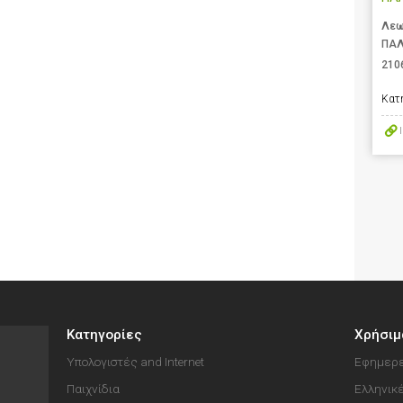
Λεω
ΠΑΛ
210
Κατ
Κατηγορίες
Χρήσιμ
Υπολογιστές and Internet
Εφημερε
Παιχνίδια
Ελληνικ