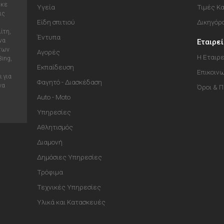
ηκε
Υγεία
Τιμές Κ
ις
Είδη σπιτιού
Δικηγόρ
ίτη,
Έντυπα
να
Εταιρε
 των
Αγορές
Η Εταιρε
Bing,
Εκπαίδευση
Επικοιν
 για
Φαγητό - Διασκέδαση
να
Όροι & 
Auto - Moto
Υπηρεσίες
Αθλητισμός
Διαμονή
Δημόσιες Υπηρεσίες
Τρόφιμα
Τεχνικές Υπηρεσίες
Υλικά και Κατασκευές