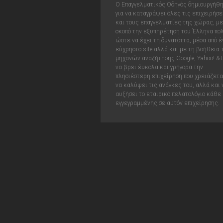
Ο Επαγγελματικός Οδηγός δημιουργήθ
για να καταγράψει όλες τις επιχειρήσε
και τους επαγγελματίες της χώρας, με
σκοπό την εξυπηρέτηση του Έλληνα πολ
ώστε να έχει τη δυνατόττα, μέσα από έ
εύχρηστο site αλλά και με τη βοήθεια
μηχανών αναζήτησης Google, Yahoo! & 
να βρει έυκολα και γρήγορα την
πλησιέστερη επιχείρηση που χρειάζεται
να καλύψει τις ανάγκες του, αλλά και 
αυξήσει το εταιρικό πελατολόγιο κάθε
εγγεγραμμένης σε αυτόν επιχείρησης.