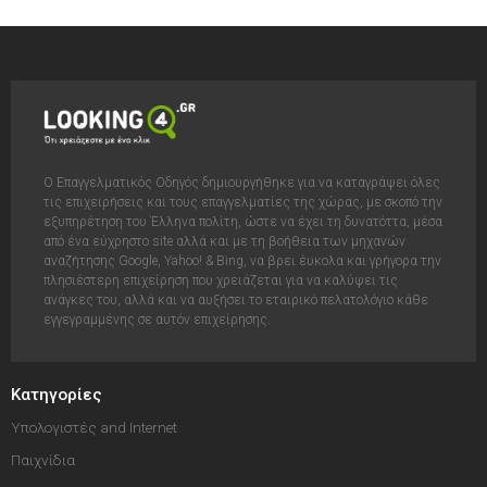
Ο Επαγγελματικός Οδηγός δημιουργήθηκε για να καταγράψει όλες
τις επιχειρήσεις και τους επαγγελματίες της χώρας, με σκοπό την
εξυπηρέτηση του Έλληνα πολίτη, ώστε να έχει τη δυνατόττα, μέσα
από ένα εύχρηστο site αλλά και με τη βοήθεια των μηχανών
αναζήτησης Google, Yahoo! & Bing, να βρει έυκολα και γρήγορα την
πλησιέστερη επιχείρηση που χρειάζεται για να καλύψει τις
ανάγκες του, αλλά και να αυξήσει το εταιρικό πελατολόγιο κάθε
εγγεγραμμένης σε αυτόν επιχείρησης.
Κατηγορίες
Υπολογιστές and Internet
Παιχνίδια