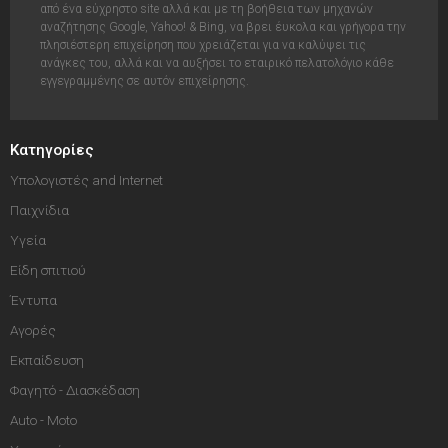
από ένα εύχρηστο site αλλά και με τη βοήθεια των μηχανών
αναζήτησης Google, Yahoo! & Bing, να βρει έυκολα και γρήγορα την
πλησιέστερη επιχείρηση που χρειάζεται για να καλύψει τις
ανάγκες του, αλλά και να αυξήσει το εταιρικό πελατολόγιο κάθε
εγγεγραμμένης σε αυτόν επιχείρησης.
Κατηγορίες
Υπολογιστές and Internet
Παιχνίδια
Υγεία
Είδη σπιτιού
Έντυπα
Αγορές
Εκπαίδευση
Φαγητό - Διασκέδαση
Auto - Moto