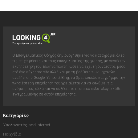
Ο Επαγγελματικός Οδηγός δημιουργήθηκε για να καταγράψει όλες
τις επιχειρήσεις και τους επαγγελματίες της χώρας, με σκοπό την
εξυπηρέτηση του Έλληνα πολίτη, ώστε να έχει τη δυνατόττα, μέσα
από ένα εύχρηστο site αλλά και με τη βοήθεια των μηχανών
αναζήτησης Google, Yahoo! & Bing, να βρει έυκολα και γρήγορα την
πλησιέστερη επιχείρηση που χρειάζεται για να καλύψει τις
ανάγκες του, αλλά και να αυξήσει το εταιρικό πελατολόγιο κάθε
εγγεγραμμένης σε αυτόν επιχείρησης.
Κατηγορίες
Υπολογιστές and Internet
Παιχνίδια