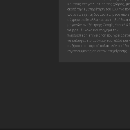
και τους επαγγελματίες της χώρας, με
σκοπό την εξυπηρέτηση του Έλληνα πολ
ώστε να έχει τη δυνατόττα, μέσα από έ
εύχρηστο site αλλά και με τη βοήθεια
μηχανών αναζήτησης Google, Yahoo! & 
να βρει έυκολα και γρήγορα την
πλησιέστερη επιχείρηση που χρειάζεται
να καλύψει τις ανάγκες του, αλλά και 
αυξήσει το εταιρικό πελατολόγιο κάθε
εγγεγραμμένης σε αυτόν επιχείρησης.