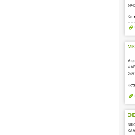
694
Κατ
MIK
Λαρ
ΦΑΡ
249
Κατ
ENE
ΝΙΚ
ΚΑΛ