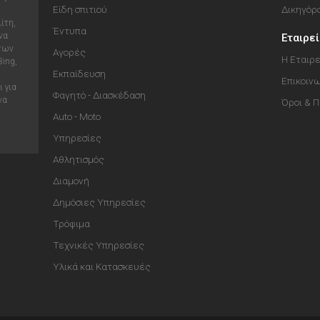
Είδη σπιτιού
Δικηγόρ
ίτη,
Έντυπα
να
Εταιρε
 των
Αγορές
Η Εταιρε
Bing,
Εκπαίδευση
Επικοιν
 για
Φαγητό - Διασκέδαση
να
Όροι & 
Auto - Moto
Υπηρεσίες
Αθλητισμός
Διαμονή
Δημόσιες Υπηρεσίες
Τρόφιμα
Τεχνικές Υπηρεσίες
Υλικά και Κατασκευές