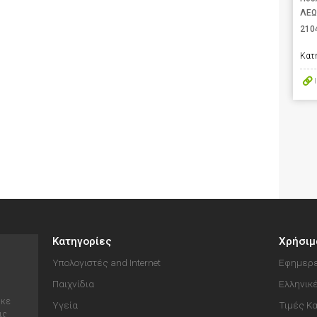
ΛΕΩ
210
Κατ
Κατηγορίες
Χρήσιμ
Υπολογιστές and Internet
Εφημερε
Παιχνίδια
Ελληνικ
ηκε
Υγεία
Τιμές Κ
ις