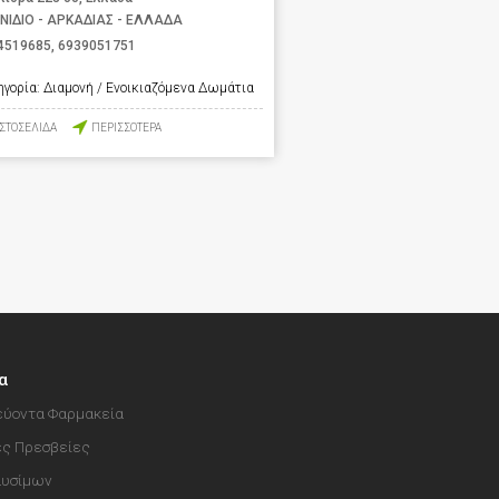
ΝΙΔΙΟ - ΑΡΚΑΔΙΑΣ - ΕΛΛΑΔΑ
4519685
,
6939051751
ηγορία:
Διαμονή / Ενοικιαζόμενα Δωμάτια
ΙΣΤΟΣΕΛΙΔΑ
ΠΕΡΙΣΣΟΤΕΡΑ
α
ύοντα Φαρμακεία
ές Πρεσβείες
αυσίμων