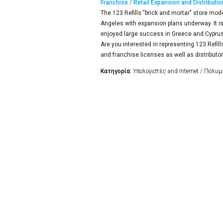
Franchise / Retail Expansion and Distributio
The 123 Refills "brick and mortar" store mod
Angeles with expansion plans underway. It 
enjoyed large success in Greece and Cyprus 
Are you interested in representing 123 Refill
and franchise licenses as well as distributo
Κατηγορία:
Υπολογιστές and Internet / Πολυ