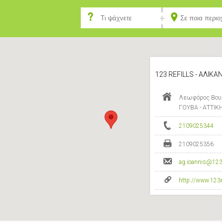
123 REFILLS - ΑΛΙΚ
Λεωφόρος Βουλ
ΓΟΥΒΑ - ΑΤΤΙΚ
2109025344
2109025356
ag.ioannis@123re
http://www.123re