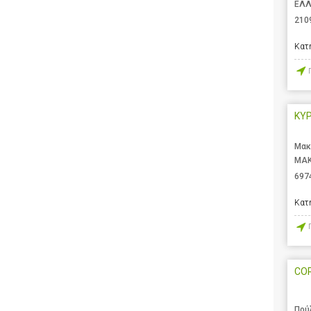
ΕΛ
210
Κατ
ΚΥ
Μακ
ΜΑΚ
697
Κατ
CO
Πού