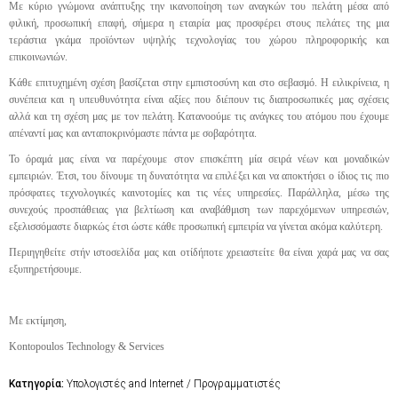
Με κύριο γνώμονα ανάπτυξης την ικανοποίηση των αναγκών του πελάτη μέσα από
φιλική, προσωπική επαφή, σήμερα η εταιρία μας προσφέρει στους πελάτες της μια
τεράστια γκάμα προϊόντων υψηλής τεχνολογίας του χώρου πληροφορικής και
επικοινωνιών.
Κάθε επιτυχημένη σχέση βασίζεται στην εμπιστοσύνη και στο σεβασμό. Η ειλικρίνεια, η
συνέπεια και η υπευθυνότητα είναι αξίες που διέπουν τις διαπροσωπικές μας σχέσεις
αλλά και τη σχέση μας με τον πελάτη. Κατανοούμε τις ανάγκες του ατόμου που έχουμε
απέναντί μας και ανταποκρινόμαστε πάντα με σοβαρότητα.
Το όραμά μας είναι να παρέχουμε στον επισκέπτη μία σειρά νέων και μοναδικών
εμπειριών. Έτσι, του δίνουμε τη δυνατότητα να επιλέξει και να αποκτήσει ο ίδιος τις πιο
πρόσφατες τεχνολογικές καινοτομίες και τις νέες υπηρεσίες. Παράλληλα, μέσω της
συνεχούς προσπάθειας για βελτίωση και αναβάθμιση των παρεχόμενων υπηρεσιών,
εξελισσόμαστε διαρκώς έτσι ώστε κάθε προσωπική εμπειρία να γίνεται ακόμα καλύτερη.
Περιηγηθείτε στήν ιστοσελίδα μας και οτίδήποτε χρειαστείτε θα είναι χαρά μας να σας
εξυπηρετήσουμε.
Με εκτίμηση,
Kontopoulos Technology & Services
Κατηγορία:
Υπολογιστές and Internet / Προγραμματιστές