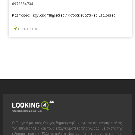
6973884734
Κατηγορία:
Τεχνικές Υπηρεσίες / Κατασκευαστικες Εταιρειες
ΠΕΡΙΣΣΟΤΕΡΑ
Ο Επαγγελματικός Οδηγός δημιουργήθηκε για να καταγράψει όλες
τις επιχειρήσεις και τους επαγγελματίες της χώρας, με σκοπό την
εξυπηρέτηση του Έλληνα πολίτη, ώστε να έχει τη δυνατόττα, μέσα