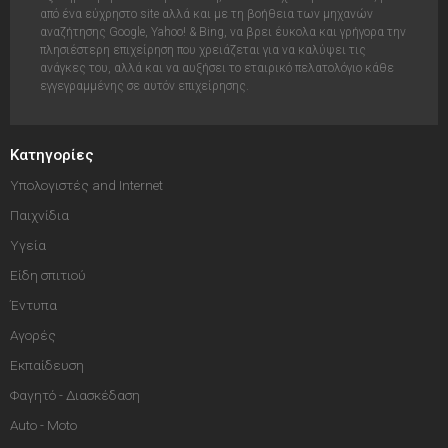
από ένα εύχρηστο site αλλά και με τη βοήθεια των μηχανών
αναζήτησης Google, Yahoo! & Bing, να βρει έυκολα και γρήγορα την
πλησιέστερη επιχείρηση που χρειάζεται για να καλύψει τις
ανάγκες του, αλλά και να αυξήσει το εταιρικό πελατολόγιο κάθε
εγγεγραμμένης σε αυτόν επιχείρησης.
Κατηγορίες
Υπολογιστές and Internet
Παιχνίδια
Υγεία
Είδη σπιτιού
Έντυπα
Αγορές
Εκπαίδευση
Φαγητό - Διασκέδαση
Auto - Moto