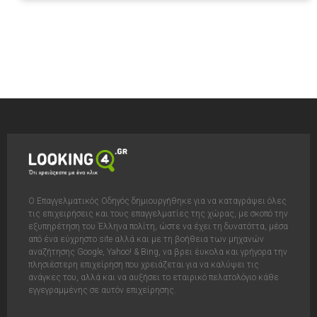
Ο Επαγγελματικός Οδηγός δημιουργήθηκε για να καταγράψει όλες
τις επιχειρήσεις και τους επαγγελματίες της χώρας, με σκοπό την
εξυπηρέτηση του Έλληνα πολίτη, ώστε να έχει τη δυνατόττα, μέσα
από ένα εύχρηστο site αλλά και με τη βοήθεια των μηχανών
αναζήτησης Google, Yahoo! & Bing, να βρει έυκολα και γρήγορα την
πλησιέστερη επιχείρηση που χρειάζεται για να καλύψει τις
ανάγκες του, αλλά και να αυξήσει το εταιρικό πελατολόγιο κάθε
εγγεγραμμένης σε αυτόν επιχείρησης.