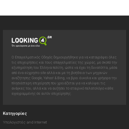
Ο Επαγγελματικός Οδηγός δημιουργήθηκε για να καταγράψει όλες
τις επιχειρήσεις και τους επαγγελματίες της χώρας, με σκοπό την
εξυπηρέτηση του Έλληνα πολίτη, ώστε να έχει τη δυνατόττα, μέσα
από ένα εύχρηστο site αλλά και με τη βοήθεια των μηχανών
αναζήτησης Google, Yahoo! & Bing, να βρει έυκολα και γρήγορα την
πλησιέστερη επιχείρηση που χρειάζεται για να καλύψει τις
ανάγκες του, αλλά και να αυξήσει το εταιρικό πελατολόγιο κάθε
εγγεγραμμένης σε αυτόν επιχείρησης.
Κατηγορίες
Υπολογιστές and Internet